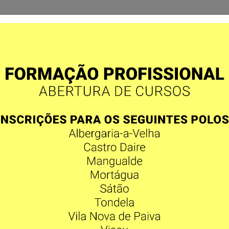
OS
METODOLOGIAS
QUALIDADE
PROJETOS
SEJA
GÃOS SOCIAIS
ÇÃO
CONSELHO FISCAL
e:
Gil António Ferreira de Almeida
Presidente:
João Fraga de Oliveira
idente:
Eugénia Maria da Rocha Liz
Vice-presidente:
José Manuel Bastos Si
o:
Carlos Manuel Nogueira Antunes
Almeida
o:
Mário do Carmo Pereira
Secretário:
Armando Ribeiro Bento
ia Raquel Marques Ferreira
Suplente:
Madalena Ferreira Coutinho
António Paulo Castanheira da Rocha
Fernandes
Bruno Ricardo Dos Santos Rodrigues
Suplente:
Rui Manuel Vilafanha de Carv