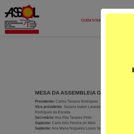
QUEM SOMOS
SERVIÇ
OR
MESA DA ASSEMBLEIA GERAL
DIRE
Presidente:
Carlos Tavares Rodrigues
President
Vice-presidente
: Susana Isabel Laranjeira Ferraz
Vice-pres
Rodrigues da Escada
Tesoureir
Secretário:
Ana Rita Tavares Pinto
Secretári
Suplente:
Carla Inês Pereira de Melo
Vogal:
Mar
Suplente:
Ana Maria Nogueira Lopes Tavares
Suplente:
Suplente: