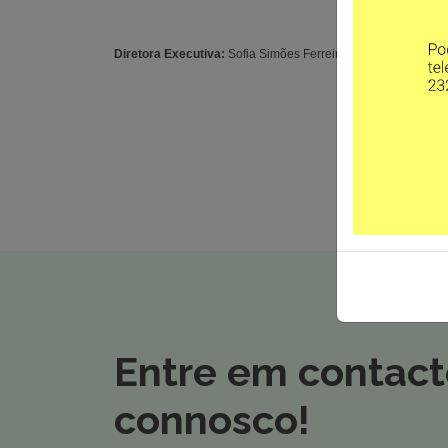
Diretora Executiva:
Sofia Simões Ferreira
Entre em contac
connosco!