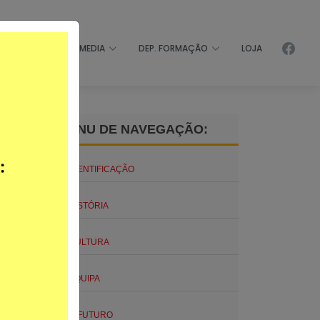
 SOLIDÁRIO
MEDIA
DEP. FORMAÇÃO
LOJA
MENU DE NAVEGAÇÃO:
IDENTIFICAÇÃO
HISTÓRIA
CULTURA
mões de
EQUIPA
O FUTURO
alho