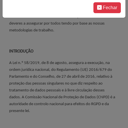
fornecedores e outras pessoas com quem a ASSOL trabalha e
Fechar
colabora.
A ASSOL tem também definido um documento de
normas de conduta dos colaboradores que retrata os direitos e
deveres a assegurar por todos tendo por base as nossas
metodologias de trabalho.
INTRODUÇÃO
A Lei n.º 58/2019, de 8 de agosto, assegura a execução, na
ordem jurídica nacional, do Regulamento (UE) 2016/679 do
Parlamento e do Conselho, de 27 de abril de 2016, relativo à
proteção das pessoas singulares no que diz respeito ao
tratamento de dados pessoais e à livre circulação desses
dados.
A Comissão Nacional de Proteção de Dados (CNPD) é a
autoridade de controlo nacional para efeitos do RGPD e da
presente lei.