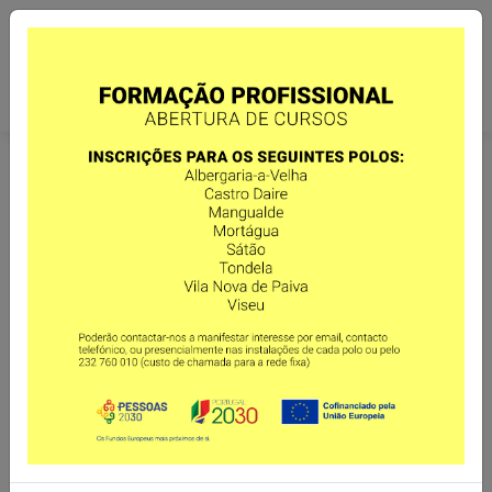
Política de Privacidade
Política de Privacidade e proteção de dados
Esta política tem como objetivo definir os princípios gerais e as
regras a serem aplicadas pela ASSOL, relativamente aos Dados
Pessoais por si recolhidos, no estrito cumprimento das normas
e requisitos legais.
A política de privacidade da ASSOL é
exclusivamente interna e aplica-se a todos os Dados Pessoais
recolhidos e tratados, pertencentes a funcionários,