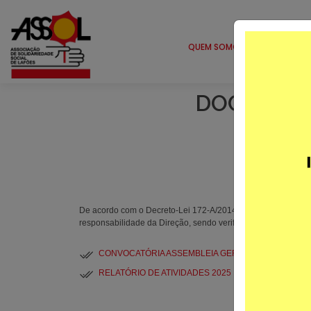
QUEM SOMOS
SERVIÇ
DOCUMENT
De acordo com o Decreto-Lei 172-A/2014, a ASSOL apresenta
responsabilidade da Direção, sendo verificados pelo Consel
CONVOCATÓRIA ASSEMBLEIA GERAL 25 MARÇO 202
RELATÓRIO DE ATIVIDADES 2025