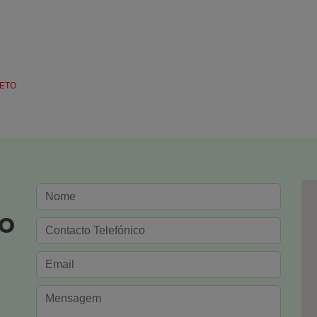
HETO
to