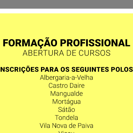
OS
METODOLOGIAS
QUALIDADE
PROJETOS
SEJA
OS INSTITUCIONAIS
 os documentos relativos à gestão. A elaboração destes documentos é da
ho Fiscal e aprovados em Assembleia Geral de Associados.
6