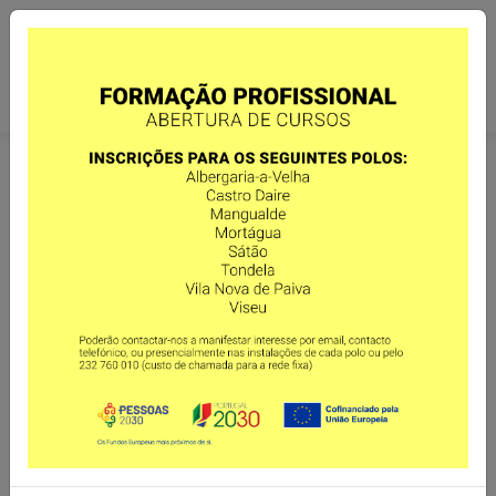
35 ANOS
No ano de 2024, a ASSOL assinalou os seus 35 anos.
Consideramos este mais um ano marcante na história da
ASSOL: 35 anos a construir comunidades mais
inclusivas.
Assim, procurámos assinalar esta data em
todos os concelhos onde temos alguma atividade que a
seguir se descrevem.
Todas elas tiveram um impacto e
um resultado muito positivo, sobretudo no sentido de