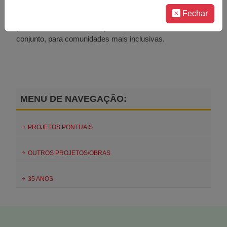
cimentar a nossa presença em cada território e de
Fechar
evidenciar que estamos para trabalhar com todos os
parceiros da comunidade, para contribuirmos, em
conjunto, para comunidades mais inclusivas.
MENU DE NAVEGAÇÃO:
PROJETOS PONTUAIS
OUTROS PROJETOS/OBRAS
35 ANOS