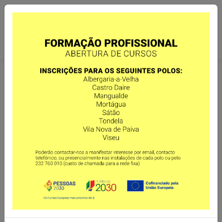
JORNAL DA ASSOL
Desde 2000 que a ASSOL edita o
Jornal da ASSOL.
Tem como
principal objetivo partilhar os momentos de maior destaque ocorridos
na vida das pessoas apoiadas e da ASSOL e serve como meio de
comunicação privilegiado entre a ASSOL e as famílias das pessoas
apoiadas, parceiros e sócios. Anualmente são editado 5 números.
Julho 2026
Maio 2026