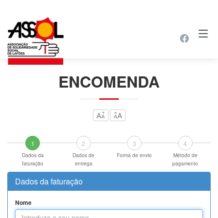
ENCOMENDA
1
2
3
4
Dados da
Dados de
Forma de envio
Método de
faturação
entrega
pagamento
Fechar
Dados da faturação
Nome