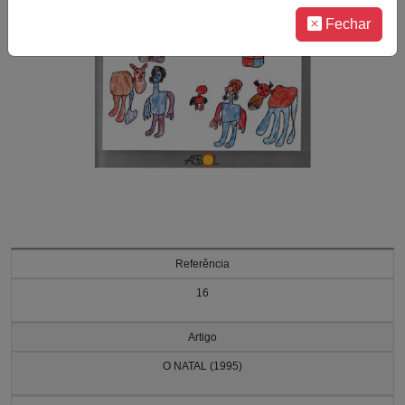
Fechar
Referência
16
Artigo
O NATAL (1995)